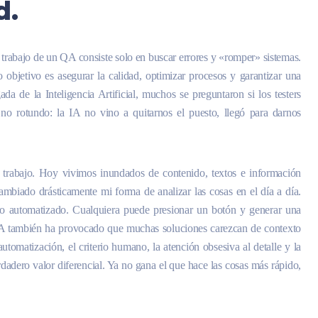
d.
l trabajo de un QA consiste solo en buscar errores y «romper» sistemas.
o objetivo es asegurar la calidad, optimizar procesos y garantizar una
da de la Inteligencia Artificial, muchos se preguntaron si los testers
no rotundo: la IA no vino a quitarnos el puesto, llegó para darnos
 trabajo. Hoy vivimos inundados de contenido, textos e información
biado drásticamente mi forma de analizar las cosas en el día a día.
o automatizado. Cualquiera puede presionar un botón y generar una
 IA también ha provocado que muchas soluciones carezcan de contexto
tomatización, el criterio humano, la atención obsesiva al detalle y la
dadero valor diferencial. Ya no gana el que hace las cosas más rápido,